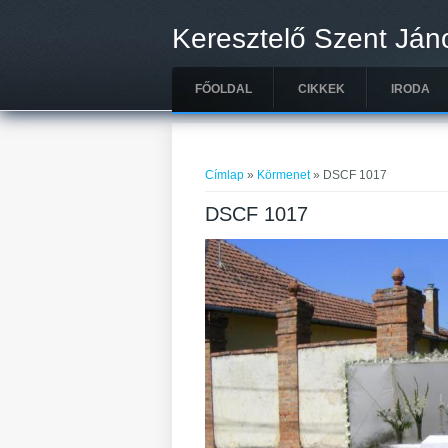
Ugrás a tartalomra
Keresztelő Szent Ján
FŐOLDAL
CIKKEK
IRODA
Jelenlegi hely
Címlap
»
Körmenet
» DSCF 1017
DSCF 1017