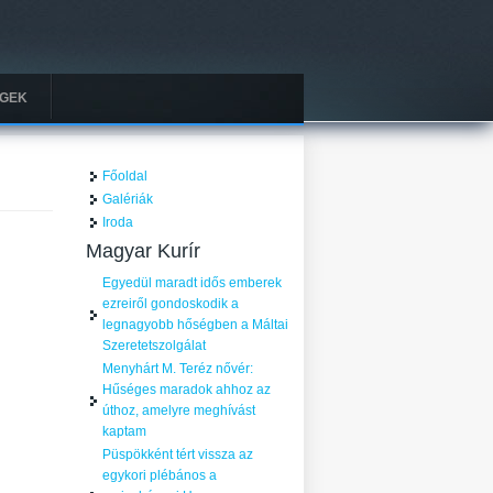
GEK
Főoldal
Galériák
Iroda
Magyar Kurír
Egyedül maradt idős emberek
ezreiről gondoskodik a
legnagyobb hőségben a Máltai
Szeretetszolgálat
Menyhárt M. Teréz nővér:
Hűséges maradok ahhoz az
úthoz, amelyre meghívást
kaptam
Püspökként tért vissza az
egykori plébános a