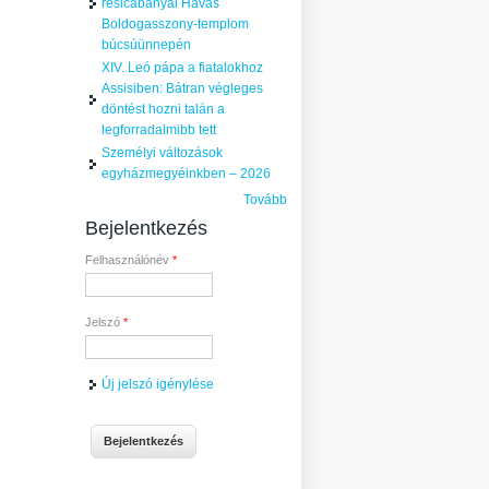
resicabányai Havas
Boldogasszony-templom
búcsúünnepén
XIV. Leó pápa a fiatalokhoz
Assisiben: Bátran végleges
döntést hozni talán a
legforradalmibb tett
Személyi változások
egyházmegyéinkben – 2026
Tovább
Bejelentkezés
Felhasználónév
*
Jelszó
*
Új jelszó igénylése