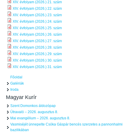
XIV. évfolyam (2026.) 21. szám
XIV. évfolyam (2026.) 22. szám
XIV. évfolyam (2026.) 23. szám
XIV. évfolyam (2026.) 24. szám
XIV. évfolyam (2026.) 25. szám
XIV. évfolyam (2026.) 26. szám
XIV. évfolyam (2026.) 27. szám
XIV. évfolyam (2026.) 28. szám
XIV. évfolyam (2026.) 29. szám
XIV. évfolyam (2026.) 30. szám
XIV. évfolyam (2026.) 31. szám
Főoldal
Galériák
Iroda
Magyar Kurír
Szent Domonkos áldozópap
Útravaló – 2026. augusztus 8.
Mai evangélium – 2026. augusztus 8.
Vasmiséjét ünnepelte Csóka Gáspár bencés szerzetes a pannonhalmi
bazilikában