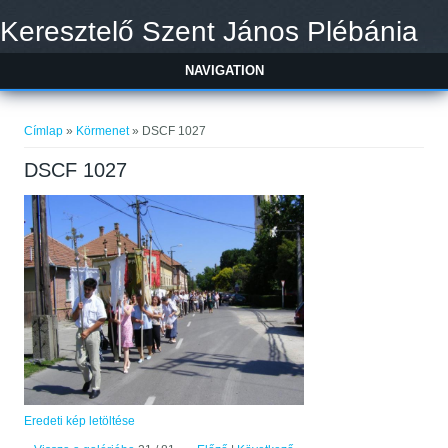
Ugrás a tartalomra
Keresztelő Szent János Plébánia
NAVIGATION
Jelenlegi hely
Címlap
»
Körmenet
» DSCF 1027
DSCF 1027
Eredeti kép letöltése