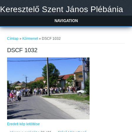
Ugrás a tartalomra
Keresztelő Szent János Plébánia
NAVIGATION
Jelenlegi hely
Címlap
»
Körmenet
» DSCF 1032
DSCF 1032
Eredeti kép letöltése