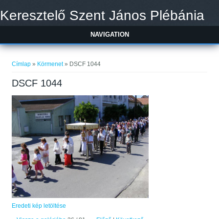
Ugrás a tartalomra
Keresztelő Szent János Plébánia
NAVIGATION
Jelenlegi hely
Címlap
»
Körmenet
» DSCF 1044
DSCF 1044
Eredeti kép letöltése