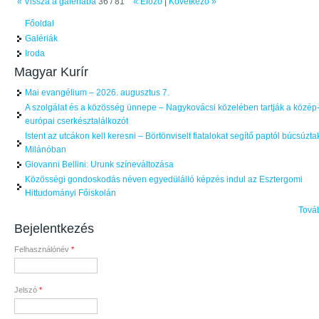
« Vissza a galériába
36 / 81
« Előző
|
Következő »
Főoldal
Galériák
Iroda
Magyar Kurír
Mai evangélium – 2026. augusztus 7.
A szolgálat és a közösség ünnepe – Nagykovácsi közelében tartják a közép
európai cserkésztalálkozót
Istent az utcákon kell keresni – Börtönviselt fiatalokat segítő paptól búcsúzta
Milánóban
Giovanni Bellini: Urunk színeváltozása
Közösségi gondoskodás néven egyedülálló képzés indul az Esztergomi
Hittudományi Főiskolán
Tová
Bejelentkezés
Felhasználónév
*
Jelszó
*