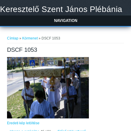
Ugrás a tartalomra
Keresztelő Szent János Plébánia
NAVIGATION
Jelenlegi hely
Címlap
»
Körmenet
» DSCF 1053
DSCF 1053
Eredeti kép letöltése