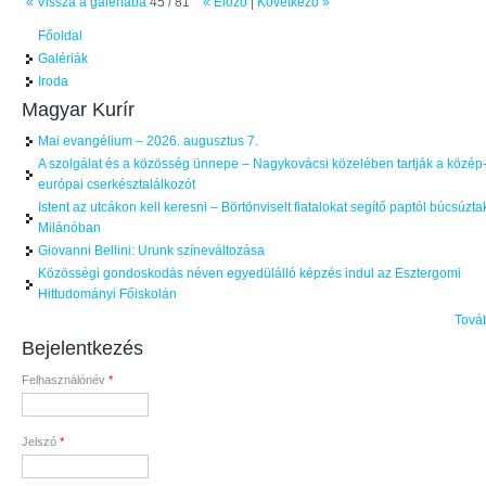
« Vissza a galériába
45 / 81
« Előző
|
Következő »
Főoldal
Galériák
Iroda
Magyar Kurír
Mai evangélium – 2026. augusztus 7.
A szolgálat és a közösség ünnepe – Nagykovácsi közelében tartják a közép
európai cserkésztalálkozót
Istent az utcákon kell keresni – Börtönviselt fiatalokat segítő paptól búcsúzta
Milánóban
Giovanni Bellini: Urunk színeváltozása
Közösségi gondoskodás néven egyedülálló képzés indul az Esztergomi
Hittudományi Főiskolán
Tová
Bejelentkezés
Felhasználónév
*
Jelszó
*