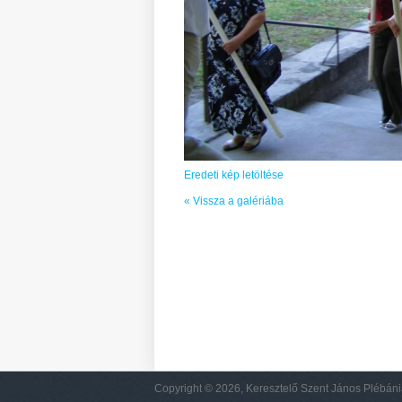
Eredeti kép letöltése
« Vissza a galériába
Copyright © 2026, Keresztelő Szent János Plébán