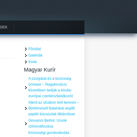
GEK
Főoldal
Galériák
Iroda
Magyar Kurír
A szolgálat és a közösség
ünnepe – Nagykovácsi
közelében tartják a közép-
európai cserkésztalálkozót
Istent az utcákon kell keresni –
Börtönviselt fiatalokat segítő
paptól búcsúztak Milánóban
Giovanni Bellini: Urunk
színeváltozása
Közösségi gondoskodás