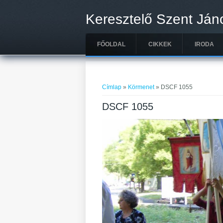
Ugrás a tartalomra
Keresztelő Szent Ján
FŐOLDAL
CIKKEK
IRODA
Jelenlegi hely
Címlap
»
Körmenet
» DSCF 1055
DSCF 1055