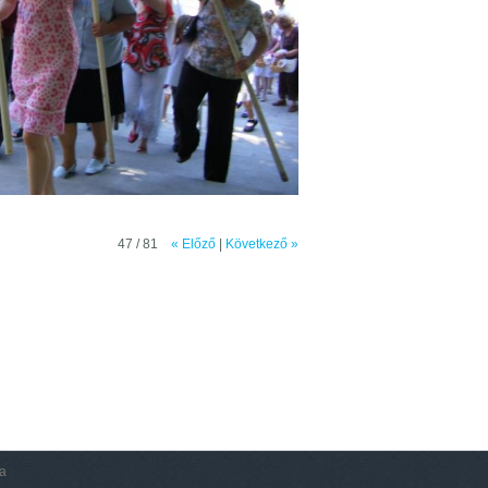
47 / 81
« Előző
|
Következő »
ia