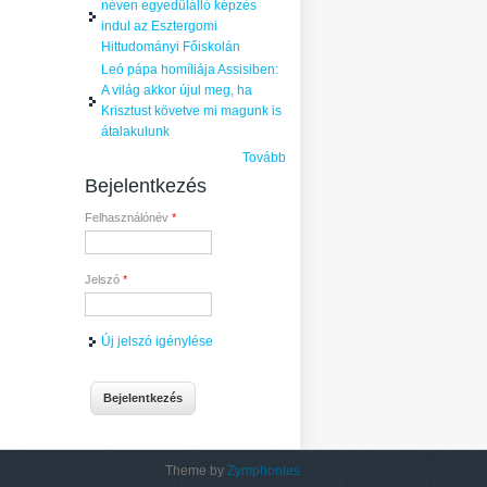
néven egyedülálló képzés
indul az Esztergomi
Hittudományi Főiskolán
Leó pápa homíliája Assisiben:
A világ akkor újul meg, ha
Krisztust követve mi magunk is
átalakulunk
Tovább
Bejelentkezés
Felhasználónév
*
Jelszó
*
Új jelszó igénylése
Theme by
Zymphonies