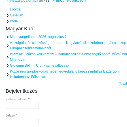
« Vissza a galériába
50 / 81
« Előző
|
Következő »
Főoldal
Galériák
Iroda
Magyar Kurír
Mai evangélium – 2026. augusztus 7.
A szolgálat és a közösség ünnepe – Nagykovácsi közelében tartják a közép
európai cserkésztalálkozót
Istent az utcákon kell keresni – Börtönviselt fiatalokat segítő paptól búcsúzta
Milánóban
Giovanni Bellini: Urunk színeváltozása
Közösségi gondoskodás néven egyedülálló képzés indul az Esztergomi
Hittudományi Főiskolán
Tová
Bejelentkezés
Felhasználónév
*
Jelszó
*