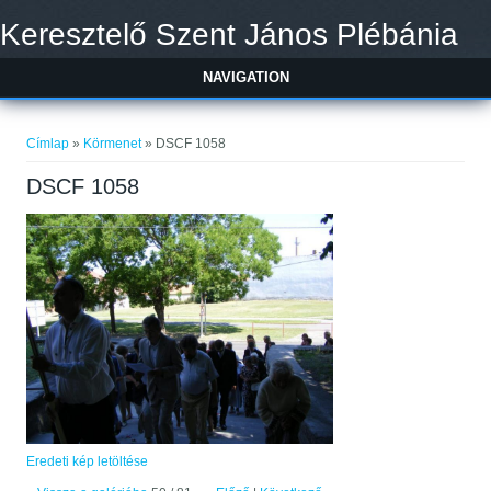
Ugrás a tartalomra
Keresztelő Szent János Plébánia
NAVIGATION
Jelenlegi hely
Címlap
»
Körmenet
» DSCF 1058
DSCF 1058
Eredeti kép letöltése