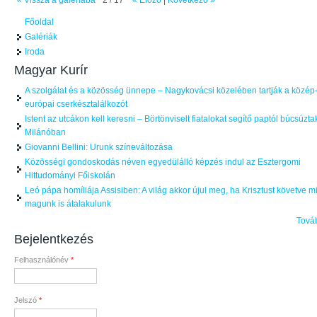
« Vissza a galériába
2 / 17
« Előző
|
Következő »
Főoldal
Galériák
Iroda
Magyar Kurír
A szolgálat és a közösség ünnepe – Nagykovácsi közelében tartják a közép
európai cserkésztalálkozót
Istent az utcákon kell keresni – Börtönviselt fiatalokat segítő paptól búcsúzta
Milánóban
Giovanni Bellini: Urunk színeváltozása
Közösségi gondoskodás néven egyedülálló képzés indul az Esztergomi
Hittudományi Főiskolán
Leó pápa homíliája Assisiben: A világ akkor újul meg, ha Krisztust követve m
magunk is átalakulunk
Tová
Bejelentkezés
Felhasználónév
*
Jelszó
*