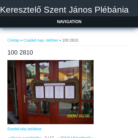
Ugrás a tartalomra
Keresztelő Szent János Plébánia
NAVIGATION
Jelenlegi hely
Címlap
»
Családi nap, október
» 100 2810
100 2810
Eredeti kép letöltése