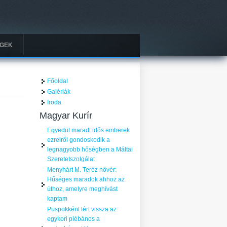
GEK
Főoldal
Galériák
Iroda
Magyar Kurír
Egyedül maradt idős emberek
ezreiről gondoskodik a
legnagyobb hőségben a Máltai
Szeretetszolgálat
Menyhárt M. Teréz nővér:
Hűséges maradok ahhoz az
úthoz, amelyre meghívást
kaptam
Püspökként tért vissza az
egykori plébános a