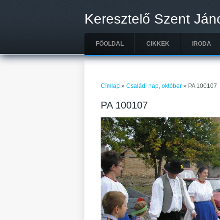
Ugrás a tartalomra
Keresztelő Szent Ján
FŐOLDAL
CIKKEK
IRODA
Jelenlegi hely
Címlap
»
Családi nap, október
» PA 100107
PA 100107