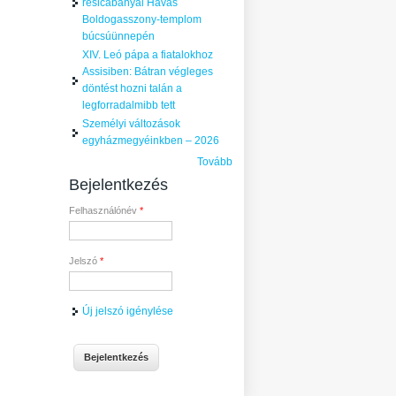
resicabányai Havas
Boldogasszony-templom
búcsúünnepén
XIV. Leó pápa a fiatalokhoz
Assisiben: Bátran végleges
döntést hozni talán a
legforradalmibb tett
Személyi változások
egyházmegyéinkben – 2026
Tovább
Bejelentkezés
Felhasználónév
*
Jelszó
*
Új jelszó igénylése