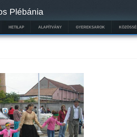
os Plébánia
HETILAP
ALAPÍTVÁNY
GYEREKSAROK
KÖZÖSSÉ