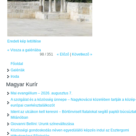
Eredeti kép letöltése
« Vissza a galériába
98 / 351
« Előző
|
Következő »
Főoldal
Galériák
Iroda
Magyar Kurír
Mai evangélium – 2026. augusztus 7.
A szolgálat és a közösség ünnepe – Nagykovácsi közelében tartják a közép
európai cserkésztalálkozót
Istent az utcákon kell keresni – Börtönviselt fiatalokat segítő paptól búcsúzta
Milánóban
Giovanni Bellini: Urunk színeváltozása
Közösségi gondoskodás néven egyedülálló képzés indul az Esztergomi
Hittudományi Főiskolán