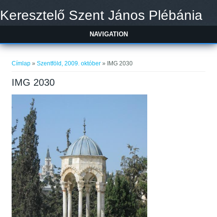
Ugrás a tartalomra
Keresztelő Szent János Plébánia
NAVIGATION
Jelenlegi hely
Címlap
»
Szentföld, 2009. október
» IMG 2030
IMG 2030