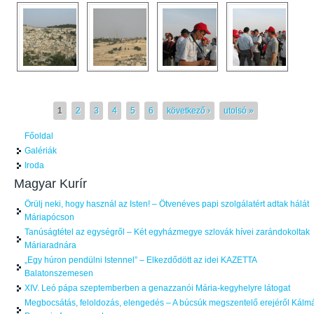
Oldalak
1
2
3
4
5
6
következő ›
utolsó »
Főoldal
Galériák
Iroda
Magyar Kurír
Örülj neki, hogy használ az Isten! – Ötvenéves papi szolgálatért adtak hálát
Máriapócson
Tanúságtétel az egységről – Két egyházmegye szlovák hívei zarándokoltak
Máriaradnára
„Egy húron pendülni Istennel” – Elkezdődött az idei KAZETTA
Balatonszemesen
XIV. Leó pápa szeptemberben a genazzanói Mária-kegyhelyre látogat
Megbocsátás, feloldozás, elengedés – A búcsúk megszentelő erejéről Kálm