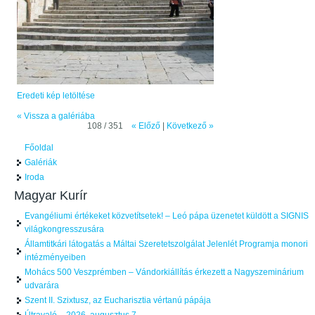
Eredeti kép letöltése
« Vissza a galériába
108 / 351
« Előző
|
Következő »
Főoldal
Galériák
Iroda
Magyar Kurír
Evangéliumi értékeket közvetítsetek! – Leó pápa üzenetet küldött a SIGNIS
világkongresszusára
Államtitkári látogatás a Máltai Szeretetszolgálat Jelenlét Programja monori
intézményeiben
Mohács 500 Veszprémben – Vándorkiállítás érkezett a Nagyszeminárium
udvarára
Szent II. Szixtusz, az Eucharisztia vértanú pápája
Útravaló – 2026. augusztus 7.