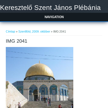
Ugrás a tartalomra
Keresztelő Szent János Plébánia
NAVIGATION
Jelenlegi hely
Címlap
»
Szentföld, 2009. október
» IMG 2041
IMG 2041